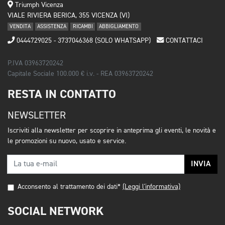
Triumph Vicenza
VIALE RIVIERA BERICA, 355 VICENZA (VI)
VENDITA
ASSISTENZA
RICAMBI
ABBIGLIAMENTO
0444729025 - 3737046368 (SOLO WHATSAPP)
CONTATTACI
P.IVA 03963720242
Capitale Sociale 100.000 € i.v. - REA 03963720242
RESTA IN CONTATTO
NEWSLETTER
Iscriviti alla newsletter per scoprire in anteprima gli eventi, le novità e
le promozioni su nuovo, usato e service.
INVIA
Acconsento al trattamento dei dati*
(Leggi l'informativa)
SOCIAL NETWORK