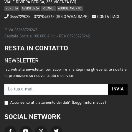
VIALE RIVIERA BERICA, 355 VICENZA (VI)
VENDITA
ASSISTENZA
RICAMBI
ABBIGLIAMENTO
0444729025 - 3737046368 (SOLO WHATSAPP)
CONTATTACI
P.IVA 03963720242
Capitale Sociale 100.000 € i.v. - REA 03963720242
RESTA IN CONTATTO
NEWSLETTER
Iscriviti alla newsletter per scoprire in anteprima gli eventi, le novità e
le promozioni su nuovo, usato e service.
INVIA
Acconsento al trattamento dei dati*
(Leggi l'informativa)
SOCIAL NETWORK