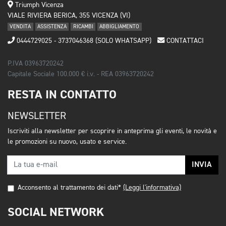
Triumph Vicenza
VIALE RIVIERA BERICA, 355 VICENZA (VI)
VENDITA
ASSISTENZA
RICAMBI
ABBIGLIAMENTO
0444729025 - 3737046368 (SOLO WHATSAPP)
CONTATTACI
P.IVA 03963720242
Capitale Sociale 100.000 € i.v. - REA 03963720242
RESTA IN CONTATTO
NEWSLETTER
Iscriviti alla newsletter per scoprire in anteprima gli eventi, le novità e
le promozioni su nuovo, usato e service.
INVIA
Acconsento al trattamento dei dati*
(Leggi l'informativa)
SOCIAL NETWORK