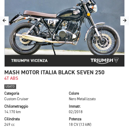
MASH MOTOR ITALIA BLACK SEVEN 250
4T ABS
USATO
Categoria
Colore
Custom Cruiser
Nero Metallizzato
Chilometraggio
Immatr.
14.170 km
02/2018
Cilindrata
Potenza
249 cc
18 CV (13 kW)