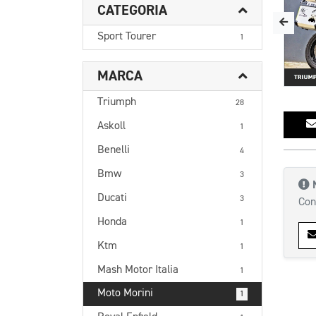
CATEGORIA
Sport Tourer
1
MARCA
Triumph
28
Askoll
1
Benelli
4
Bmw
3
Ducati
3
Con
Honda
1
Ktm
1
Mash Motor Italia
1
Moto Morini
1