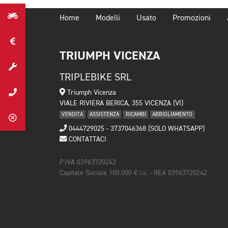
Home
Modelli
Usato
Promozioni
TRIUMPH VICENZA
TRIPLEBIKE SRL
Triumph Vicenza
VIALE RIVIERA BERICA, 355 VICENZA (VI)
VENDITA
ASSISTENZA
RICAMBI
ABBIGLIAMENTO
0444729025 - 3737046368 (SOLO WHATSAPP)
CONTATTACI
P.IVA 03963720242
Capitale Sociale 100.000 € i.v. - REA 03963720242