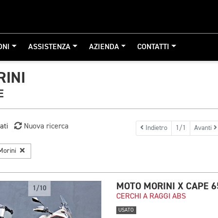
ONI
ASSISTENZA
AZIENDA
CONTATTI
INI
E
ati
Nuova ricerca
Indietro
1/1
Avanti
Morini
MOTO MORINI X CAPE 6
1/10
CERCHI A RAGGI ABS
USATO