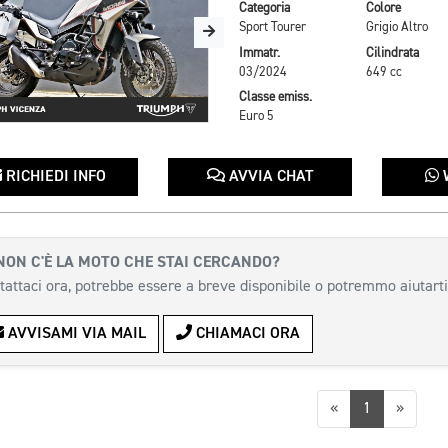
Categoria
Colore
Sport Tourer
Grigio Altro
Immatr.
Cilindrata
03/2024
649 cc
Classe emiss.
Euro 5
RICHIEDI INFO
AVVIA CHAT
NON C'È LA MOTO CHE STAI CERCANDO?
tattaci ora, potrebbe essere a breve disponibile o potremmo aiutarti
AVVISAMI VIA MAIL
CHIAMACI ORA
Precedente
Succes
«
1
»