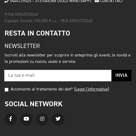
0444729025 - 3737046368 (SOLO WHATSAPP)
CONTATTACI
P.IVA 03963720242
Capitale Sociale 100.000 € i.v. - REA 03963720242
RESTA IN CONTATTO
NEWSLETTER
Iscriviti alla newsletter per scoprire in anteprima gli eventi, le novità e
le promozioni su nuovo, usato e service.
INVIA
Acconsento al trattamento dei dati*
(Leggi l'informativa)
SOCIAL NETWORK