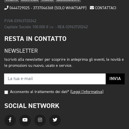
VENDITA
ASSISTENZA
RICAMBI
ABBIGLIAMENTO
0444729025 - 3737046368 (SOLO WHATSAPP)
CONTATTACI
P.IVA 03963720242
Capitale Sociale 100.000 € i.v. - REA 03963720242
RESTA IN CONTATTO
NEWSLETTER
Iscriviti alla newsletter per scoprire in anteprima gli eventi, le novità e
le promozioni su nuovo, usato e service.
INVIA
Acconsento al trattamento dei dati*
(Leggi l'informativa)
SOCIAL NETWORK