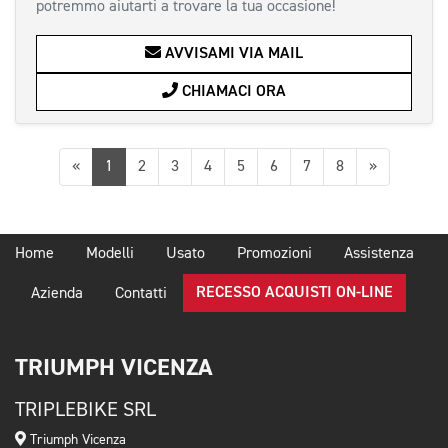
potremmo aiutarti a trovare la tua occasione!
AVVISAMI VIA MAIL
CHIAMACI ORA
Precedente
Successiv
«
1
2
3
4
5
6
7
8
»
Home
Modelli
Usato
Promozioni
Assistenza
RECESSO ACQUISTI ON-LINE
Azienda
Contatti
TRIUMPH VICENZA
TRIPLEBIKE SRL
Triumph Vicenza