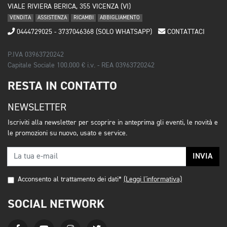
VIALE RIVIERA BERICA, 355 VICENZA (VI)
VENDITA
ASSISTENZA
RICAMBI
ABBIGLIAMENTO
0444729025 - 3737046368 (SOLO WHATSAPP)
CONTATTACI
P.IVA 03963720242
Capitale Sociale 100.000 € i.v. - REA 03963720242
RESTA IN CONTATTO
NEWSLETTER
Iscriviti alla newsletter per scoprire in anteprima gli eventi, le novità e
le promozioni su nuovo, usato e service.
INVIA
Acconsento al trattamento dei dati*
(Leggi l'informativa)
SOCIAL NETWORK