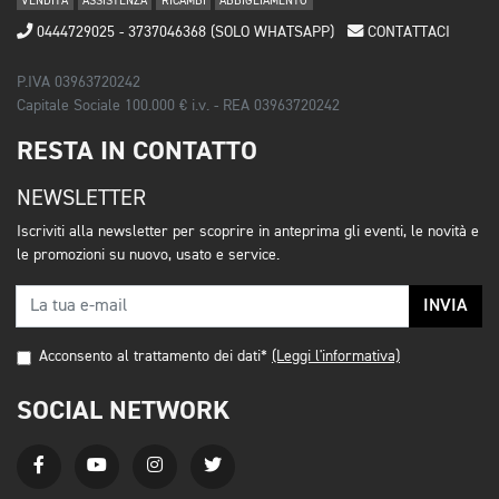
VENDITA
ASSISTENZA
RICAMBI
ABBIGLIAMENTO
0444729025 - 3737046368 (SOLO WHATSAPP)
CONTATTACI
P.IVA 03963720242
Capitale Sociale 100.000 € i.v. - REA 03963720242
RESTA IN CONTATTO
NEWSLETTER
Iscriviti alla newsletter per scoprire in anteprima gli eventi, le novità e
le promozioni su nuovo, usato e service.
INVIA
Acconsento al trattamento dei dati*
(Leggi l'informativa)
SOCIAL NETWORK