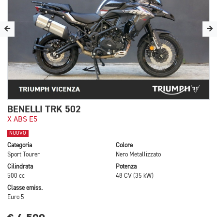
BENELLI TRK 502
X ABS E5
NUOVO
Categoria
Colore
Sport Tourer
Nero Metallizzato
Cilindrata
Potenza
500 cc
48 CV (35 kW)
Classe emiss.
Euro 5