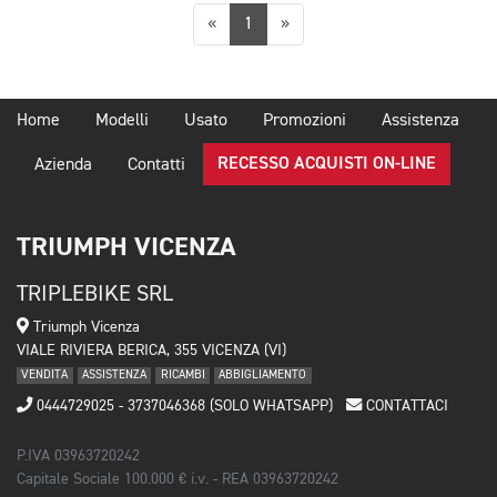
Precedente
Successiva
«
1
»
Home
Modelli
Usato
Promozioni
Assistenza
RECESSO ACQUISTI ON-LINE
Azienda
Contatti
TRIUMPH VICENZA
TRIPLEBIKE SRL
Triumph Vicenza
VIALE RIVIERA BERICA, 355 VICENZA (VI)
VENDITA
ASSISTENZA
RICAMBI
ABBIGLIAMENTO
0444729025 - 3737046368 (SOLO WHATSAPP)
CONTATTACI
P.IVA 03963720242
Capitale Sociale 100.000 € i.v. - REA 03963720242