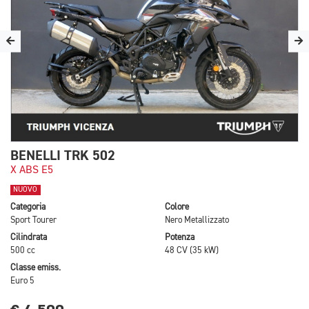
BENELLI TRK 502
X ABS E5
NUOVO
Categoria
Colore
Sport Tourer
Nero Metallizzato
Cilindrata
Potenza
500 cc
48 CV (35 kW)
Classe emiss.
Euro 5