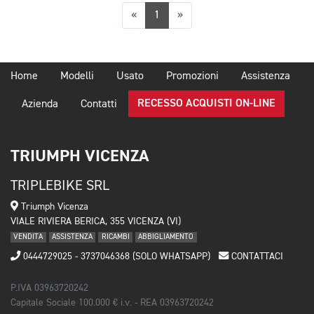
Precedente
Successiva
«
1
»
Home
Modelli
Usato
Promozioni
Assistenza
RECESSO ACQUISTI ON-LINE
Azienda
Contatti
TRIUMPH VICENZA
TRIPLEBIKE SRL
Triumph Vicenza
VIALE RIVIERA BERICA, 355 VICENZA (VI)
VENDITA
ASSISTENZA
RICAMBI
ABBIGLIAMENTO
0444729025 - 3737046368 (SOLO WHATSAPP)
CONTATTACI
P.IVA 03963720242
Capitale Sociale 100.000 € i.v. - REA 03963720242