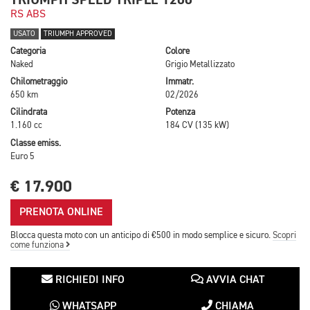
RS ABS
USATO
TRIUMPH APPROVED
Categoria
Colore
Naked
Grigio Metallizzato
Chilometraggio
Immatr.
650 km
02/2026
Cilindrata
Potenza
1.160 cc
184 CV (135 kW)
Classe emiss.
Euro 5
€ 17.900
PRENOTA ONLINE
Blocca questa moto con un anticipo di €500 in modo semplice e sicuro.
Scopri
come funziona
RICHIEDI INFO
AVVIA CHAT
WHATSAPP
CHIAMA