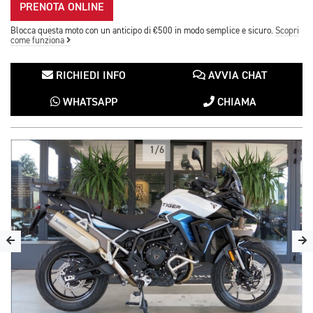
PRENOTA ONLINE
Blocca questa moto con un anticipo di €500 in modo semplice e sicuro.
Scopri
come funziona
RICHIEDI INFO
AVVIA CHAT
WHATSAPP
CHIAMA
1/6