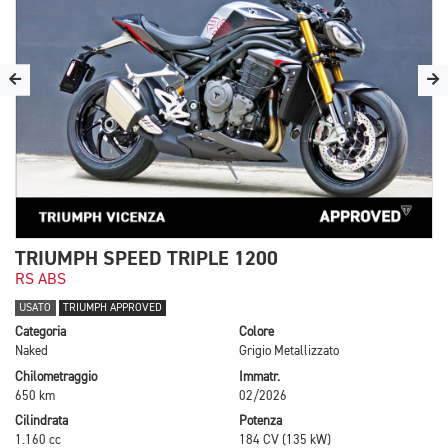
TRIUMPH SPEED TRIPLE 1200
RS ABS
USATO
TRIUMPH APPROVED
Categoria
Colore
Naked
Grigio Metallizzato
Chilometraggio
Immatr.
650 km
02/2026
Cilindrata
Potenza
1.160 cc
184 CV (135 kW)