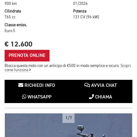
900 km
01/2026
Cilindrata
Potenza
765 cc
131 CV (96 kW)
Classe emiss.
Euro 5
€ 12.600
PRENOTA ONLINE
Blocca questa moto con un anticipo di €500 in modo semplice e sicuro.
Scopri
come funziona
RICHIEDI INFO
AVVIA CHAT
WHATSAPP
CHIAMA
1/7