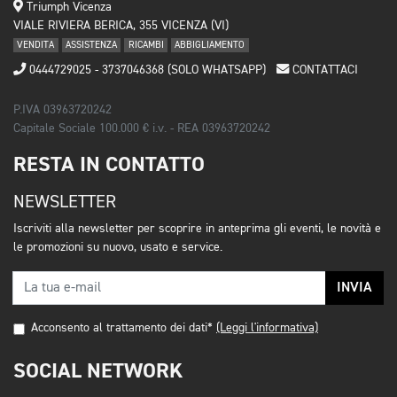
Triumph Vicenza
VIALE RIVIERA BERICA, 355 VICENZA (VI)
VENDITA
ASSISTENZA
RICAMBI
ABBIGLIAMENTO
0444729025 - 3737046368 (SOLO WHATSAPP)
CONTATTACI
P.IVA 03963720242
Capitale Sociale 100.000 € i.v. - REA 03963720242
RESTA IN CONTATTO
NEWSLETTER
Iscriviti alla newsletter per scoprire in anteprima gli eventi, le novità e
le promozioni su nuovo, usato e service.
INVIA
Acconsento al trattamento dei dati*
(Leggi l'informativa)
SOCIAL NETWORK