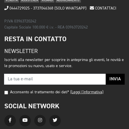
VENDITA
ASSISTENZA
RICAMBI
ABBIGLIAMENTO
0444729025 - 3737046368 (SOLO WHATSAPP)
CONTATTACI
P.IVA 03963720242
Capitale Sociale 100.000 € i.v. - REA 03963720242
RESTA IN CONTATTO
NEWSLETTER
Iscriviti alla newsletter per scoprire in anteprima gli eventi, le novità e
le promozioni su nuovo, usato e service.
INVIA
Acconsento al trattamento dei dati*
(Leggi l'informativa)
SOCIAL NETWORK