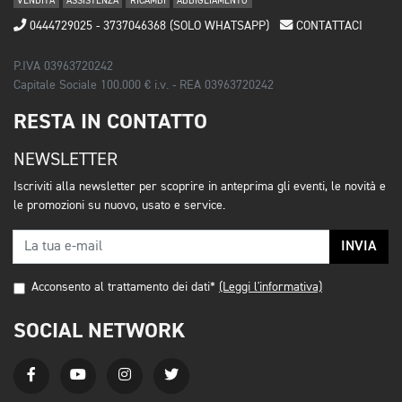
VENDITA
ASSISTENZA
RICAMBI
ABBIGLIAMENTO
0444729025 - 3737046368 (SOLO WHATSAPP)
CONTATTACI
P.IVA 03963720242
Capitale Sociale 100.000 € i.v. - REA 03963720242
RESTA IN CONTATTO
NEWSLETTER
Iscriviti alla newsletter per scoprire in anteprima gli eventi, le novità e
le promozioni su nuovo, usato e service.
INVIA
Acconsento al trattamento dei dati*
(Leggi l'informativa)
SOCIAL NETWORK