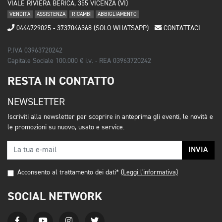
VIALE RIVIERA BERICA, 355 VICENZA (VI)
VENDITA
ASSISTENZA
RICAMBI
ABBIGLIAMENTO
0444729025 - 3737046368 (SOLO WHATSAPP)
CONTATTACI
P.IVA 03963720242
Capitale Sociale 100.000 € i.v. - REA 03963720242
RESTA IN CONTATTO
NEWSLETTER
Iscriviti alla newsletter per scoprire in anteprima gli eventi, le novità e
le promozioni su nuovo, usato e service.
INVIA
Acconsento al trattamento dei dati*
(Leggi l'informativa)
SOCIAL NETWORK